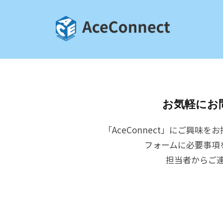
c
e
C
A
警
o
備
c
n
の
e
n
管
e
C
お気軽にお
制
c
o
業
t
「AceConnect」にご興味
n
務
フォームに必要事項
n
を
担当者からご
e
効
c
率
化
t